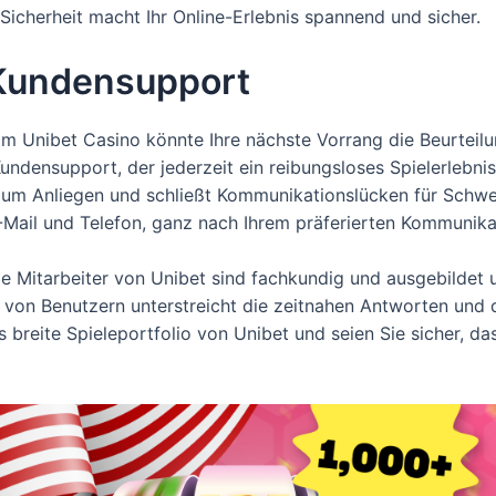
Sicherheit macht Ihr Online-Erlebnis spannend und sicher.
Kundensupport
 im Unibet Casino könnte Ihre nächste Vorrang die Beurteil
undensupport, der jederzeit ein reibungsloses Spielerlebnis
t um Anliegen und schließt Kommunikationslücken für Schwei
Mail und Telefon, ganz nach Ihrem präferierten Kommunikat
ie Mitarbeiter von Unibet sind fachkundig und ausgebildet
k von Benutzern unterstreicht die zeitnahen Antworten und
as breite Spieleportfolio von Unibet und seien Sie sicher, 