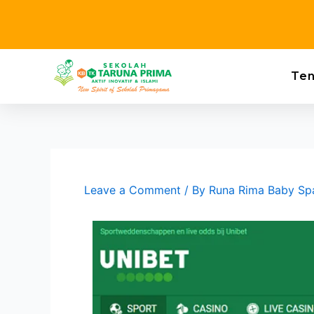
Skip
Post
to
navigation
content
Ten
Leave a Comment
/ By
Runa Rima Baby S