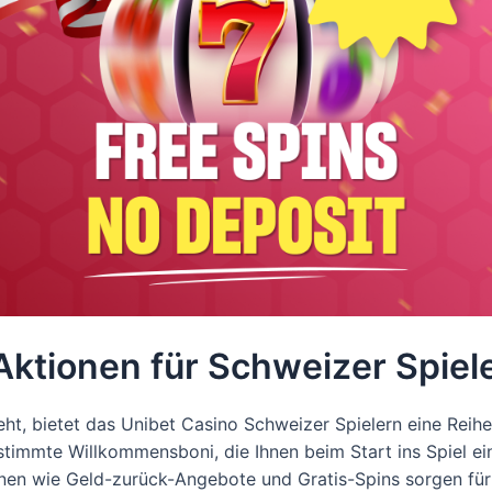
ktionen für Schweizer Spiel
t, bietet das Unibet Casino Schweizer Spielern eine Reihe a
gestimmte Willkommensboni, die Ihnen beim Start ins Spiel e
nen wie Geld-zurück-Angebote und Gratis-Spins sorgen fü