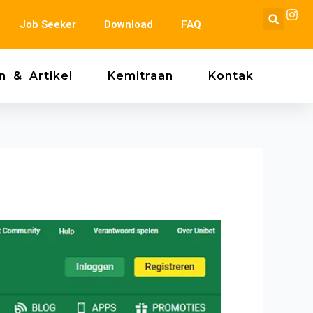
Se
Job Seeker
Download
FAQ
n & Artikel
Kemitraan
Kontak