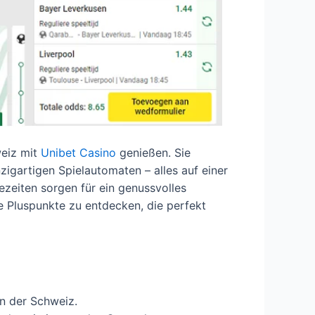
weiz mit
Unibet Casino
genießen. Sie
zigartigen Spielautomaten – alles auf einer
ezeiten sorgen für ein genussvolles
ie Pluspunkte zu entdecken, die perfekt
in der Schweiz.