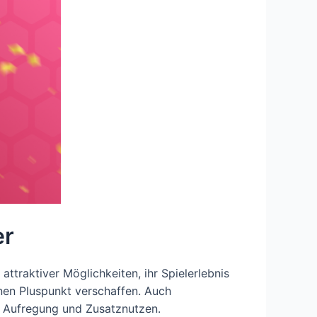
er
ttraktiver Möglichkeiten, ihr Spielerlebnis
inen Pluspunkt verschaffen. Auch
r Aufregung und Zusatznutzen.