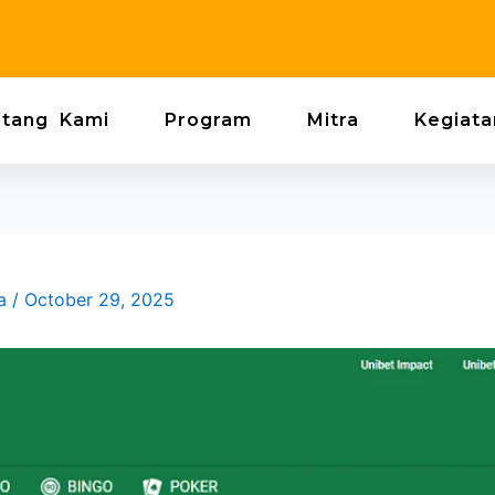
tang Kami
Program
Mitra
Kegiata
pa
/
October 29, 2025