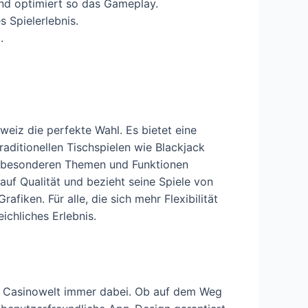
nd optimiert so das Gameplay.
 Spielerlebnis.
.
weiz die perfekte Wahl. Es bietet eine
raditionellen Tischspielen wie Blackjack
it besonderen Themen und Funktionen
 auf Qualität und bezieht seine Spiele von
iken. Für alle, die sich mehr Flexibilität
ichliches Erlebnis.
e Casinowelt immer dabei. Ob auf dem Weg