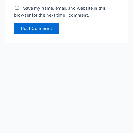
Save my name, email, and website in this
browser for the next time I comment.