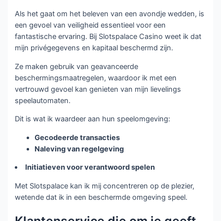
Als het gaat om het beleven van een avondje wedden, is
een gevoel van veiligheid essentieel voor een
fantastische ervaring. Bij Slotspalace Casino weet ik dat
mijn privégegevens en kapitaal beschermd zijn.
Ze maken gebruik van geavanceerde
beschermingsmaatregelen, waardoor ik met een
vertrouwd gevoel kan genieten van mijn lievelings
speelautomaten.
Dit is wat ik waardeer aan hun speelomgeving:
Gecodeerde transacties
Naleving van regelgeving
Initiatieven voor verantwoord spelen
Met Slotspalace kan ik mij concentreren op de plezier,
wetende dat ik in een beschermde omgeving speel.
Klantenservice die om je geeft