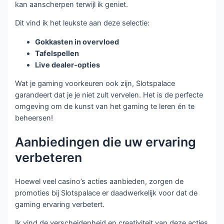
kan aanscherpen terwijl ik geniet.
Dit vind ik het leukste aan deze selectie:
Gokkasten in overvloed
Tafelspellen
Live dealer-opties
Wat je gaming voorkeuren ook zijn, Slotspalace
garandeert dat je je niet zult vervelen. Het is de perfecte
omgeving om de kunst van het gaming te leren én te
beheersen!
Aanbiedingen die uw ervaring
verbeteren
Hoewel veel casino’s acties aanbieden, zorgen de
promoties bij Slotspalace er daadwerkelijk voor dat de
gaming ervaring verbetert.
Ik vind de verscheidenheid en creativiteit van deze acties