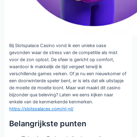
Bij Slotspalace Casino vond ik een unieke oase
gevonden waar de stress van de competitie als mist
voor de zon oplost. De sfeer is gericht op comfort,
waardoor ik makkelijk de tijd vergeet terwijl ik
verschillende games verken. Of je nu een nieuwkomer of
een doorwinterde speler bent, er is iets dat elk uitstapje
de moeite de moeite loont. Maar wat maakt dit casino
bijzonder qua beleving? Laten we eens kijken naar
enkele van de kenmerkende kenmerken.
https://slotspalaces.com/nl-nl/
Belangrijkste punten