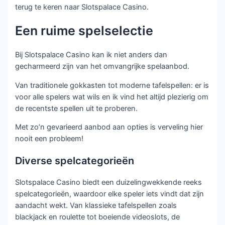
terug te keren naar Slotspalace Casino.
Een ruime spelselectie
Bij Slotspalace Casino kan ik niet anders dan
gecharmeerd zijn van het omvangrijke spelaanbod.
Van traditionele gokkasten tot moderne tafelspellen: er is
voor alle spelers wat wils en ik vind het altijd plezierig om
de recentste spellen uit te proberen.
Met zo’n gevarieerd aanbod aan opties is verveling hier
nooit een probleem!
Diverse spelcategorieën
Slotspalace Casino biedt een duizelingwekkende reeks
spelcategorieën, waardoor elke speler iets vindt dat zijn
aandacht wekt. Van klassieke tafelspellen zoals
blackjack en roulette tot boeiende videoslots, de