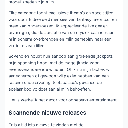
mogelijkheden zijn ruim.
Elke categorie toont exclusieve thema’s en speelstijlen,
waardoor ik diverse dimensies van fantasy, avontuur en
meer kan onderzoeken. Ik apprecieer de live dealer-
ervaringen, die de sensatie van een fysiek casino naar
mijn scherm overbrengen en mijn gameplay naar een
verder niveau tillen.
Bovendien houdt hun aanbod aan groeiende jackpots
mijn spanning hoog, met de mogelijkheid voor
levensveranderende winsten. Of ik nu mijn tactiek wil
aanscherpen of gewoon wil plezier hebben van een
fascinerende ervaring, Slotspalace’s gevarieerde
spelaanbod voldoet aan al mijn behoeften.
Het is werkelijk het decor voor onbeperkt entertainment.
Spannende nieuwe releases
Er is altijd iets nieuws te vinden met de