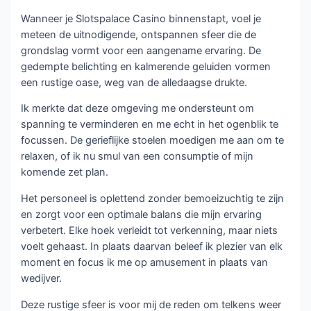
Wanneer je Slotspalace Casino binnenstapt, voel je
meteen de uitnodigende, ontspannen sfeer die de
grondslag vormt voor een aangename ervaring. De
gedempte belichting en kalmerende geluiden vormen
een rustige oase, weg van de alledaagse drukte.
Ik merkte dat deze omgeving me ondersteunt om
spanning te verminderen en me echt in het ogenblik te
focussen. De gerieflijke stoelen moedigen me aan om te
relaxen, of ik nu smul van een consumptie of mijn
komende zet plan.
Het personeel is oplettend zonder bemoeizuchtig te zijn
en zorgt voor een optimale balans die mijn ervaring
verbetert. Elke hoek verleidt tot verkenning, maar niets
voelt gehaast. In plaats daarvan beleef ik plezier van elk
moment en focus ik me op amusement in plaats van
wedijver.
Deze rustige sfeer is voor mij de reden om telkens weer