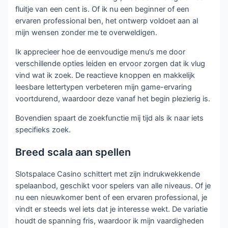
fluitje van een cent is. Of ik nu een beginner of een
ervaren professional ben, het ontwerp voldoet aan al
mijn wensen zonder me te overweldigen.
Ik apprecieer hoe de eenvoudige menu’s me door
verschillende opties leiden en ervoor zorgen dat ik vlug
vind wat ik zoek. De reactieve knoppen en makkelijk
leesbare lettertypen verbeteren mijn game-ervaring
voortdurend, waardoor deze vanaf het begin plezierig is.
Bovendien spaart de zoekfunctie mij tijd als ik naar iets
specifieks zoek.
Breed scala aan spellen
Slotspalace Casino schittert met zijn indrukwekkende
spelaanbod, geschikt voor spelers van alle niveaus. Of je
nu een nieuwkomer bent of een ervaren professional, je
vindt er steeds wel iets dat je interesse wekt. De variatie
houdt de spanning fris, waardoor ik mijn vaardigheden