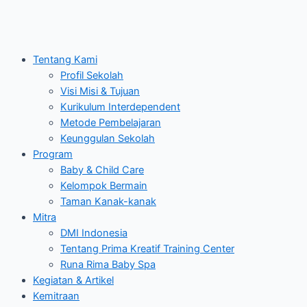
Tentang Kami
Profil Sekolah
Visi Misi & Tujuan
Kurikulum Interdependent
Metode Pembelajaran
Keunggulan Sekolah
Program
Baby & Child Care
Kelompok Bermain
Taman Kanak-kanak
Mitra
DMI Indonesia
Tentang Prima Kreatif Training Center
Runa Rima Baby Spa
Kegiatan & Artikel
Kemitraan