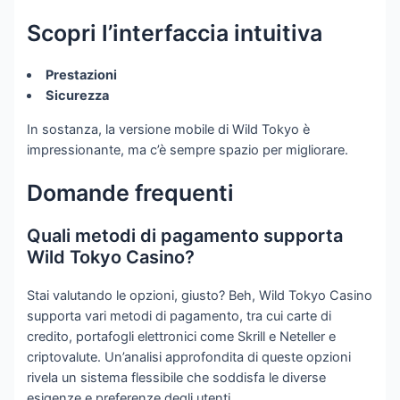
Scopri l’interfaccia intuitiva
Prestazioni
Sicurezza
In sostanza, la versione mobile di Wild Tokyo è
impressionante, ma c’è sempre spazio per migliorare.
Domande frequenti
Quali metodi di pagamento supporta
Wild Tokyo Casino?
Stai valutando le opzioni, giusto? Beh, Wild Tokyo Casino
supporta vari metodi di pagamento, tra cui carte di
credito, portafogli elettronici come Skrill e Neteller e
criptovalute. Un’analisi approfondita di queste opzioni
rivela un sistema flessibile che soddisfa le diverse
esigenze e preferenze degli utenti.