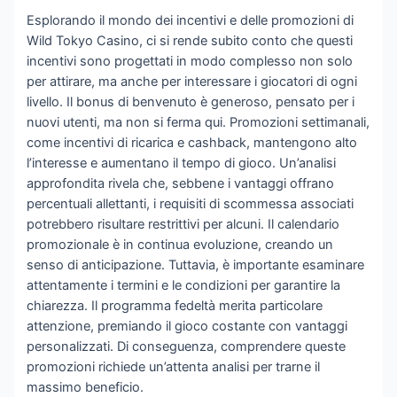
Esplorando il mondo dei incentivi e delle promozioni di
Wild Tokyo Casino, ci si rende subito conto che questi
incentivi sono progettati in modo complesso non solo
per attirare, ma anche per interessare i giocatori di ogni
livello. Il bonus di benvenuto è generoso, pensato per i
nuovi utenti, ma non si ferma qui. Promozioni settimanali,
come incentivi di ricarica e cashback, mantengono alto
l’interesse e aumentano il tempo di gioco. Un’analisi
approfondita rivela che, sebbene i vantaggi offrano
percentuali allettanti, i requisiti di scommessa associati
potrebbero risultare restrittivi per alcuni. Il calendario
promozionale è in continua evoluzione, creando un
senso di anticipazione. Tuttavia, è importante esaminare
attentamente i termini e le condizioni per garantire la
chiarezza. Il programma fedeltà merita particolare
attenzione, premiando il gioco costante con vantaggi
personalizzati. Di conseguenza, comprendere queste
promozioni richiede un’attenta analisi per trarne il
massimo beneficio.