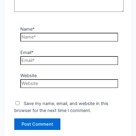
Name*
Email*
Website
Save my name, email, and website in this
browser for the next time I comment.