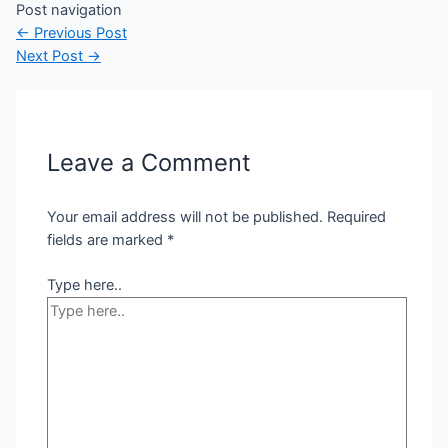
Post navigation
←
Previous Post
Next Post
→
Leave a Comment
Your email address will not be published.
Required
fields are marked
*
Type here..