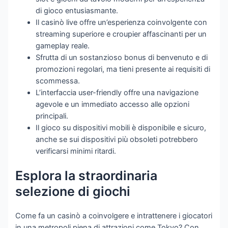
di gioco entusiasmante.
Il casinò live offre un’esperienza coinvolgente con
streaming superiore e croupier affascinanti per un
gameplay reale.
Sfrutta di un sostanzioso bonus di benvenuto e di
promozioni regolari, ma tieni presente ai requisiti di
scommessa.
L’interfaccia user-friendly offre una navigazione
agevole e un immediato accesso alle opzioni
principali.
Il gioco su dispositivi mobili è disponibile e sicuro,
anche se sui dispositivi più obsoleti potrebbero
verificarsi minimi ritardi.
Esplora la straordinaria
selezione di giochi
Come fa un casinò a coinvolgere e intrattenere i giocatori
in una metropoli piena di attrazioni come Tokyo? Con