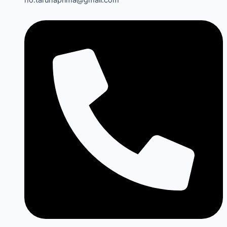
ho.tarunaprima@gmail.com