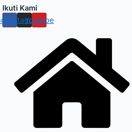
Ikuti Kami
acebook
Instagram
Youtube