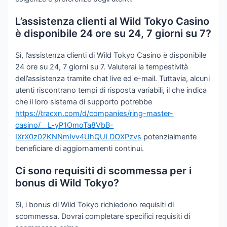
L’assistenza clienti al Wild Tokyo Casino
è disponibile 24 ore su 24, 7 giorni su 7?
Sì, l’assistenza clienti di Wild Tokyo Casino è disponibile
24 ore su 24, 7 giorni su 7. Valuterai la tempestività
dell’assistenza tramite chat live ed e-mail. Tuttavia, alcuni
utenti riscontrano tempi di risposta variabili, il che indica
che il loro sistema di supporto potrebbe
https://tracxn.com/d/companies/ring-master-
casino/__L-yP1OmoTa8VbB-
IXrX0z02KNNmIvv4UhQULDOXPzvs
potenzialmente
beneficiare di aggiornamenti continui.
Ci sono requisiti di scommessa per i
bonus di Wild Tokyo?
Sì, i bonus di Wild Tokyo richiedono requisiti di
scommessa. Dovrai completare specifici requisiti di