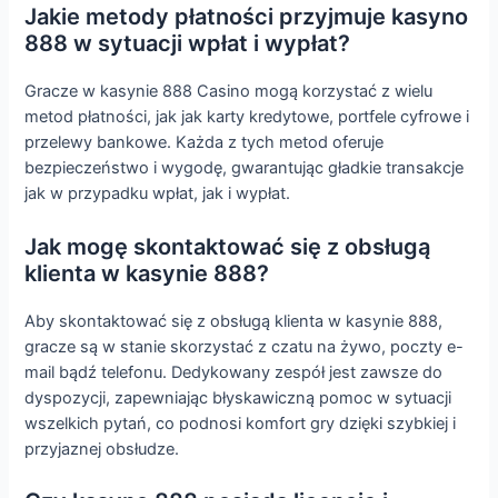
Jakie metody płatności przyjmuje kasyno
888 w sytuacji wpłat i wypłat?
Gracze w kasynie 888 Casino mogą korzystać z wielu
metod płatności, jak jak karty kredytowe, portfele cyfrowe i
przelewy bankowe. Każda z tych metod oferuje
bezpieczeństwo i wygodę, gwarantując gładkie transakcje
jak w przypadku wpłat, jak i wypłat.
Jak mogę skontaktować się z obsługą
klienta w kasynie 888?
Aby skontaktować się z obsługą klienta w kasynie 888,
gracze są w stanie skorzystać z czatu na żywo, poczty e-
mail bądź telefonu. Dedykowany zespół jest zawsze do
dyspozycji, zapewniając błyskawiczną pomoc w sytuacji
wszelkich pytań, co podnosi komfort gry dzięki szybkiej i
przyjaznej obsłudze.