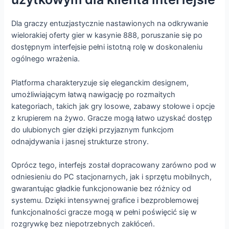
Dla graczy entuzjastycznie nastawionych na odkrywanie
wielorakiej oferty gier w kasynie 888, poruszanie się po
dostępnym interfejsie pełni istotną rolę w doskonaleniu
ogólnego wrażenia.
Platforma charakteryzuje się eleganckim designem,
umożliwiającym łatwą nawigację po rozmaitych
kategoriach, takich jak gry losowe, zabawy stołowe i opcje
z krupierem na żywo. Gracze mogą łatwo uzyskać dostęp
do ulubionych gier dzięki przyjaznym funkcjom
odnajdywania i jasnej strukturze strony.
Oprócz tego, interfejs został dopracowany zarówno pod w
odniesieniu do PC stacjonarnych, jak i sprzętu mobilnych,
gwarantując gładkie funkcjonowanie bez różnicy od
systemu. Dzięki intensywnej grafice i bezproblemowej
funkcjonalności gracze mogą w pełni poświęcić się w
rozgrywkę bez niepotrzebnych zakłóceń.