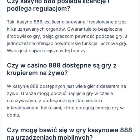
Czy kasyno 888 posiada licencję i
podlega regulacjom?
Tak, kasyno 888 jest licencjonowane i regulowane przez
kilka uznawanych organów. Gwarantuje to bezpieczne
środowisko gry, dając graczom pewność podczas gry, a
jednocześnie oferując nowatorskie funkcje i uczciwą grę.
Wiara jest najważniejsze w tej branży.
Czy w casino 888 dostępne są gry z
krupierem na żywo?
W kasynie 888 dostępnych jest wiele gier z dealerem na
żywo. Gracze mogą poczuć napięcie gry w czasie
rzeczywistym, z profesjonalnymi krupierami i
interaktywnymi funkcjami, które potęgują emocje gry w
domu.
Czy mogę bawić się w gry kasynowe 888
na urządzeniach mobilnych?