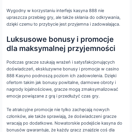
Wygodny w korzystaniu interfejs kasyna 888 nie
upraszcza przebieg gry, ale także skłania do odkrywania,
dzięki czemu to przybycie jest przyjemna i zadowalająca.
Luksusowe bonusy i promocje
dla maksymalnej przyjemności
Podczas gracze szukają wrażeń i satysfakcjonujących
doświadczeń, ekskluzywne bonusy i promocje w casino
888 Kasyno podnoszą poziom ich zadowolenia. Dzięki
ofertom takim jak bonusy powitalne, darmowe obroty i
nagrody lojalnościowe, gracze mogą zmaksymalizować
emocje powiązane z grą i przedłużyć czas gry.
Te atrakcyjne promocje nie tylko zachęcają nowych
członków, ale także sprawiają, że doświadczeni gracze
wracają po dodatkowe. Nowatorskie podejście kasyna do
bonusów gwarantuje, że każdy gracz znajdzie coś dla