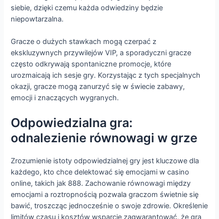
siebie, dzięki czemu każda odwiedziny będzie
niepowtarzalna.
Gracze o dużych stawkach mogą czerpać z
ekskluzywnych przywilejów VIP, a sporadyczni gracze
często odkrywają spontaniczne promocje, które
urozmaicają ich sesje gry. Korzystając z tych specjalnych
okazji, gracze mogą zanurzyć się w świecie zabawy,
emocji i znaczących wygranych.
Odpowiedzialna gra:
odnalezienie równowagi w grze
Zrozumienie istoty odpowiedzialnej gry jest kluczowe dla
każdego, kto chce delektować się emocjami w casino
online, takich jak 888. Zachowanie równowagi między
emocjami a roztropnością pozwala graczom świetnie się
bawić, troszcząc jednocześnie o swoje zdrowie. Określenie
limitów czasu i kosztów wsparcie zagwarantować, że gra