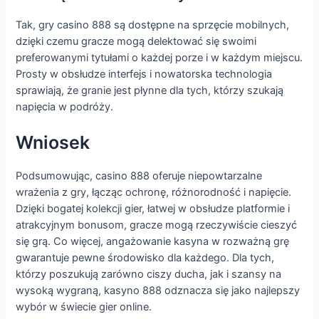
Tak, gry casino 888 są dostępne na sprzęcie mobilnych,
dzięki czemu gracze mogą delektować się swoimi
preferowanymi tytułami o każdej porze i w każdym miejscu.
Prosty w obsłudze interfejs i nowatorska technologia
sprawiają, że granie jest płynne dla tych, którzy szukają
napięcia w podróży.
Wniosek
Podsumowując, casino 888 oferuje niepowtarzalne
wrażenia z gry, łącząc ochronę, różnorodność i napięcie.
Dzięki bogatej kolekcji gier, łatwej w obsłudze platformie i
atrakcyjnym bonusom, gracze mogą rzeczywiście cieszyć
się grą. Co więcej, angażowanie kasyna w rozważną grę
gwarantuje pewne środowisko dla każdego. Dla tych,
którzy poszukują zarówno ciszy ducha, jak i szansy na
wysoką wygraną, kasyno 888 odznacza się jako najlepszy
wybór w świecie gier online.