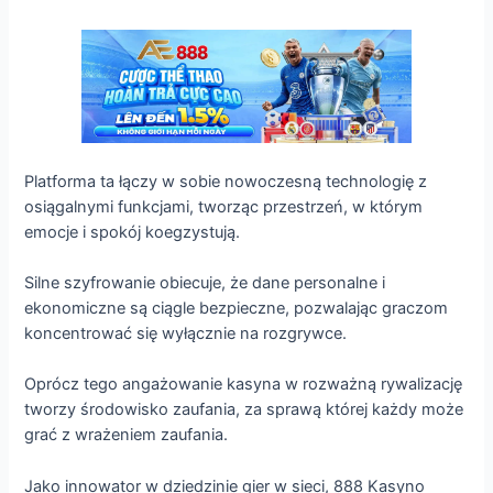
Platforma ta łączy w sobie nowoczesną technologię z
osiągalnymi funkcjami, tworząc przestrzeń, w którym
emocje i spokój koegzystują.
Silne szyfrowanie obiecuje, że dane personalne i
ekonomiczne są ciągle bezpieczne, pozwalając graczom
koncentrować się wyłącznie na rozgrywce.
Oprócz tego angażowanie kasyna w rozważną rywalizację
tworzy środowisko zaufania, za sprawą której każdy może
grać z wrażeniem zaufania.
Jako innowator w dziedzinie gier w sieci, 888 Kasyno