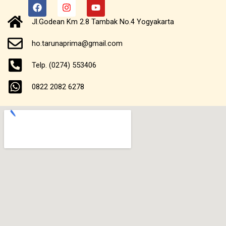
F
I
Y
a
n
o
c
s
u
Jl.Godean Km 2.8 Tambak No.4 Yogyakarta
e
t
t
b
a
u
ho.tarunaprima@gmail.com
o
g
b
o
r
e
Telp. (0274) 553406
k
a
m
0822 2082 6278