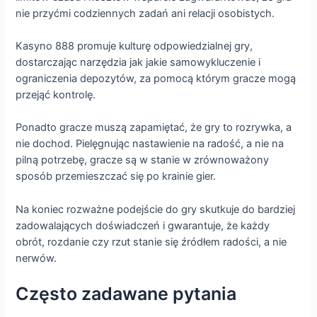
nie przyćmi codziennych zadań ani relacji osobistych.
Kasyno 888 promuje kulturę odpowiedzialnej gry,
dostarczając narzędzia jak jakie samowykluczenie i
ograniczenia depozytów, za pomocą którym gracze mogą
przejąć kontrolę.
Ponadto gracze muszą zapamiętać, że gry to rozrywka, a
nie dochod. Pielęgnując nastawienie na radość, a nie na
pilną potrzebę, gracze są w stanie w zrównoważony
sposób przemieszczać się po krainie gier.
Na koniec rozważne podejście do gry skutkuje do bardziej
zadowalających doświadczeń i gwarantuje, że każdy
obrót, rozdanie czy rzut stanie się źródłem radości, a nie
nerwów.
Często zadawane pytania