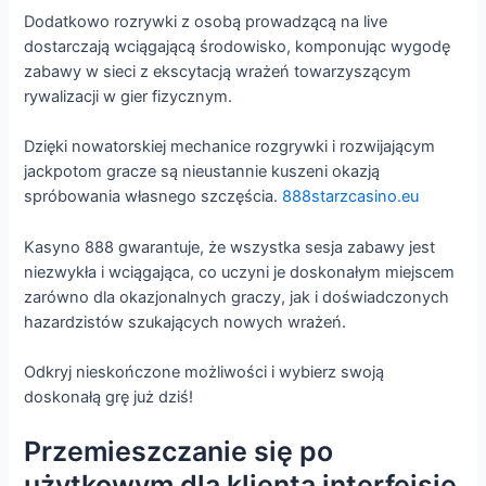
Dodatkowo rozrywki z osobą prowadzącą na live
dostarczają wciągającą środowisko, komponując wygodę
zabawy w sieci z ekscytacją wrażeń towarzyszącym
rywalizacji w gier fizycznym.
Dzięki nowatorskiej mechanice rozgrywki i rozwijającym
jackpotom gracze są nieustannie kuszeni okazją
spróbowania własnego szczęścia.
888starzcasino.eu
Kasyno 888 gwarantuje, że wszystka sesja zabawy jest
niezwykła i wciągająca, co uczyni je doskonałym miejscem
zarówno dla okazjonalnych graczy, jak i doświadczonych
hazardzistów szukających nowych wrażeń.
Odkryj nieskończone możliwości i wybierz swoją
doskonałą grę już dziś!
Przemieszczanie się po
użytkowym dla klienta interfejsie