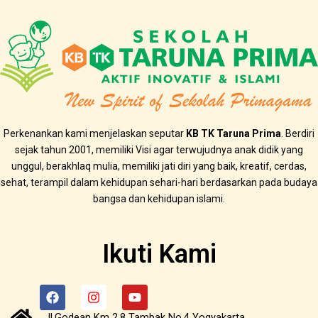
Perkenankan kami menjelaskan seputar
KB TK Taruna Prima
. Berdiri
sejak tahun 2001, memiliki Visi agar terwujudnya anak didik yang
unggul, berakhlaq mulia, memiliki jati diri yang baik, kreatif, cerdas,
sehat, terampil dalam kehidupan sehari-hari berdasarkan pada budaya
bangsa dan kehidupan islami.
Ikuti Kami
F
I
Y
a
n
o
c
s
u
Jl.Godean Km 2.8 Tambak No.4 Yogyakarta