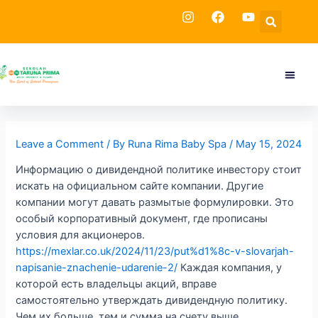
Skip
Post
Sea
to
navigation
content
Menu
Leave a Comment
/ By
Runa Rima Baby Spa
/
May 15, 2024
Информацию о дивидендной политике инвестору стоит
искать на официальном сайте компании. Другие
компании могут давать размытые формулировки. Это
особый корпоративный документ, где прописаны
условия для акционеров.
https://mexlar.co.uk/2024/11/23/put%d1%8c-v-slovarjah-
napisanie-znachenie-udarenie-2/
Каждая компания, у
которой есть владельцы акций, вправе
самостоятельно утверждать дивидендную политику.
Чем их больше, тем и сумма на счету выше.