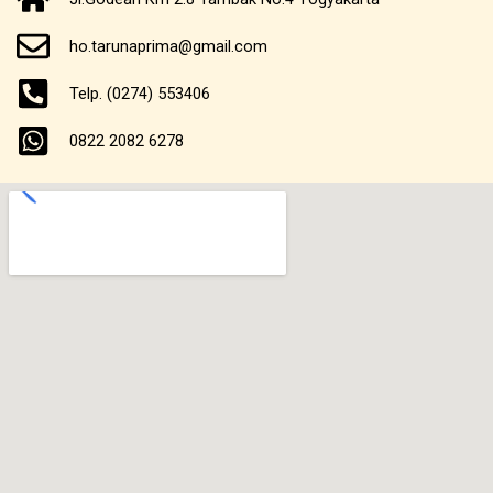
e
t
t
b
a
u
ho.tarunaprima@gmail.com
o
g
b
o
r
e
Telp. (0274) 553406
k
a
m
0822 2082 6278