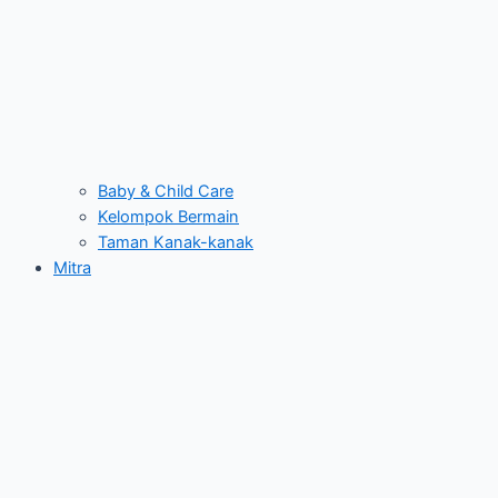
Baby & Child Care
Kelompok Bermain
Taman Kanak-kanak
Mitra