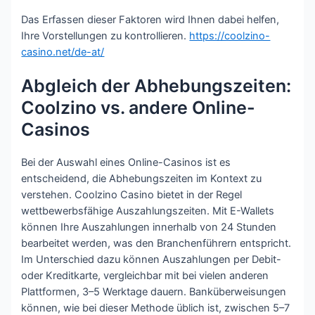
Das Erfassen dieser Faktoren wird Ihnen dabei helfen,
Ihre Vorstellungen zu kontrollieren.
https://coolzino-
casino.net/de-at/
Abgleich der Abhebungszeiten:
Coolzino vs. andere Online-
Casinos
Bei der Auswahl eines Online-Casinos ist es
entscheidend, die Abhebungszeiten im Kontext zu
verstehen. Coolzino Casino bietet in der Regel
wettbewerbsfähige Auszahlungszeiten. Mit E-Wallets
können Ihre Auszahlungen innerhalb von 24 Stunden
bearbeitet werden, was den Branchenführern entspricht.
Im Unterschied dazu können Auszahlungen per Debit-
oder Kreditkarte, vergleichbar mit bei vielen anderen
Plattformen, 3–5 Werktage dauern. Banküberweisungen
können, wie bei dieser Methode üblich ist, zwischen 5–7