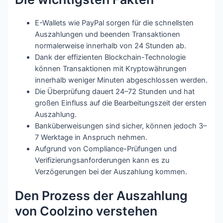
E-Wallets wie PayPal sorgen für die schnellsten
Auszahlungen und beenden Transaktionen
normalerweise innerhalb von 24 Stunden ab.
Dank der effizienten Blockchain-Technologie
können Transaktionen mit Kryptowährungen
innerhalb weniger Minuten abgeschlossen werden.
Die Überprüfung dauert 24–72 Stunden und hat
großen Einfluss auf die Bearbeitungszeit der ersten
Auszahlung.
Banküberweisungen sind sicher, können jedoch 3–
7 Werktage in Anspruch nehmen.
Aufgrund von Compliance-Prüfungen und
Verifizierungsanforderungen kann es zu
Verzögerungen bei der Auszahlung kommen.
Den Prozess der Auszahlung
von Coolzino verstehen