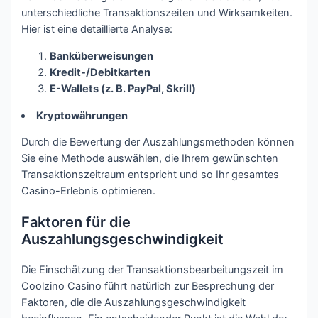
unterschiedliche Transaktionszeiten und Wirksamkeiten.
Hier ist eine detaillierte Analyse:
Banküberweisungen
Kredit-/Debitkarten
E-Wallets (z. B. PayPal, Skrill)
Kryptowährungen
Durch die Bewertung der Auszahlungsmethoden können
Sie eine Methode auswählen, die Ihrem gewünschten
Transaktionszeitraum entspricht und so Ihr gesamtes
Casino-Erlebnis optimieren.
Faktoren für die
Auszahlungsgeschwindigkeit
Die Einschätzung der Transaktionsbearbeitungszeit im
Coolzino Casino führt natürlich zur Besprechung der
Faktoren, die die Auszahlungsgeschwindigkeit