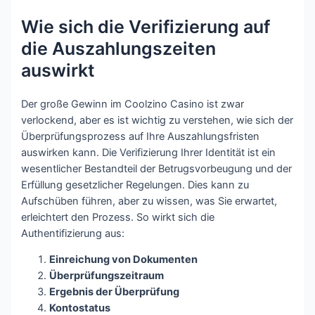
Wie sich die Verifizierung auf
die Auszahlungszeiten
auswirkt
Der große Gewinn im Coolzino Casino ist zwar
verlockend, aber es ist wichtig zu verstehen, wie sich der
Überprüfungsprozess auf Ihre Auszahlungsfristen
auswirken kann. Die Verifizierung Ihrer Identität ist ein
wesentlicher Bestandteil der Betrugsvorbeugung und der
Erfüllung gesetzlicher Regelungen. Dies kann zu
Aufschüben führen, aber zu wissen, was Sie erwartet,
erleichtert den Prozess. So wirkt sich die
Authentifizierung aus:
Einreichung von Dokumenten
Überprüfungszeitraum
Ergebnis der Überprüfung
Kontostatus