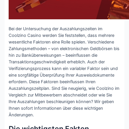
Bei der Untersuchung der Auszahlungszeiten im
Coolzino Casino werden Sie feststellen, dass mehrere
wesentliche Faktoren eine Rolle spielen. Verschiedene
Zahlungsmethoden – von elektronischen Geldbörsen bis
hin zu Banküberweisungen – beeinflussen die
Transaktionsgeschwindigkeit erheblich. Auch der
Verifizierungsprozess kann ein variabler Faktor sein und
eine sorgfältige Überprüfung Ihrer Ausweisdokumente
erfordern. Diese Faktoren beeinflussen Ihren
Auszahlungszeitplan. Sind Sie neugierig, wie Coolzino im
Vergleich zur Mitbewerbern abschneidet oder wie Sie
Ihre Auszahlungen beschleunigen können? Wir geben
Ihnen sofort Informationen über diese wichtigen
Änderungen.
Die wichtigsten Fakten