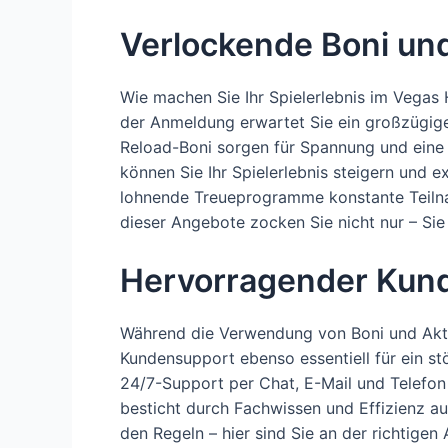
Verlockende Boni un
Wie machen Sie Ihr Spielerlebnis im Vegas
der Anmeldung erwartet Sie ein großzügige
Reload-Boni sorgen für Spannung und eine 
können Sie Ihr Spielerlebnis steigern und e
lohnende Treueprogramme konstante Teilnah
dieser Angebote zocken Sie nicht nur – Sie
Hervorragender Kun
Während die Verwendung von Boni und Aktio
Kundensupport ebenso essentiell für ein st
24/7-Support per Chat, E-Mail und Telefon 
besticht durch Fachwissen und Effizienz a
den Regeln – hier sind Sie an der richtigen