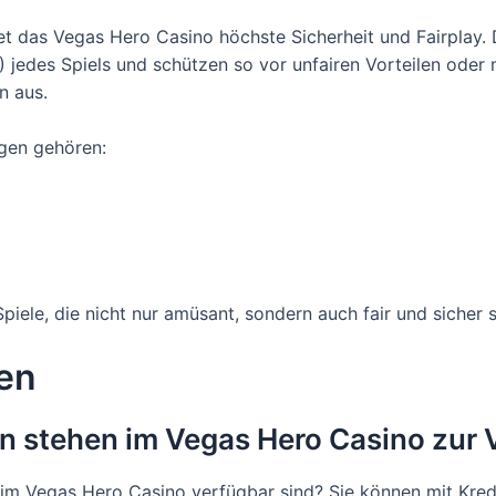
t das Vegas Hero Casino höchste Sicherheit und Fairplay. D
 jedes Spiels und schützen so vor unfairen Vorteilen oder 
n aus.
gen gehören:
Spiele, die nicht nur amüsant, sondern auch fair und sicher
gen
 stehen im Vegas Hero Casino zur 
im Vegas Hero Casino verfügbar sind? Sie können mit Kred