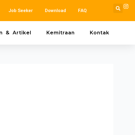
Se
Job Seeker
Download
FAQ
n & Artikel
Kemitraan
Kontak