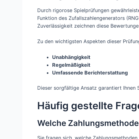
Durch rigorose Spielprüfungen gewährleiste
Funktion des Zufallszahlengenerators (RNG)
Zuverlässigkeit zeichnen diese Bewertunge
Zu den wichtigsten Aspekten dieser Prüfun
Unabhängigkeit
Regelmäßigkeit
Umfassende Berichterstattung
Dieser sorgfältige Ansatz garantiert Ihnen 
Häufig gestellte Fra
Welche Zahlungsmethoden
Sie fragen sich, welche Zahlungsmethoden 