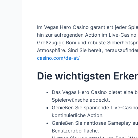
Im Vegas Hero Casino garantiert jeder Spi
hin zur aufregenden Action im Live-Casino
Großzügige Boni und robuste Sicherheitsp
Atmosphäre. Sind Sie bereit, herauszufinde
casino.com/de-at/
Die wichtigsten Erke
Das Vegas Hero Casino bietet eine br
Spielerwünsche abdeckt.
Genießen Sie spannende Live-Casinos
kontinuierliche Action.
Genießen Sie nahtloses Gameplay auf 
Benutzeroberfläche.