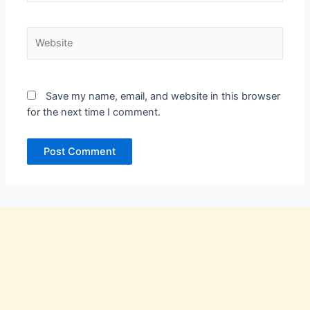
Website
Save my name, email, and website in this browser
for the next time I comment.