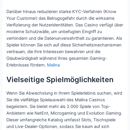
Darüber hinaus reduzieren starke KYC-Verfahren (Know
Your Customer) das Betrugsgefahr durch die wirksame
Verifizierung der Nutzeridentitäten. Das Casino verfügt über
moderne Schutzwälle, um unbefugten Eingriff zu
verhindern und die Datenunversehrtheit zu garantieren. Als
Spieler können Sie sich auf diese Sicherheitsmechanismen
vertrauen, die Ihre Interessen bewahren und die
Glaubwürdigkeit während Ihres gesamten Gaming-
Erlebnisses fördern.
Malina
Vielseitige Spielmöglichkeiten
Wenn Sie Abwechslung in Ihrem Spielerlebnis suchen, wird
Sie die vielfältige Spielauswahl des Malina Casinos
begeistern. Sie bietet mehr als 2.000 Spiele von Top-
Anbietern wie NetEnt, Microgaming und Evolution Gaming.
Dieser umfangreiche Katalog umfasst Slots, Tischspiele
und Live-Dealer-Optionen, sodass Sie kaum auf sich