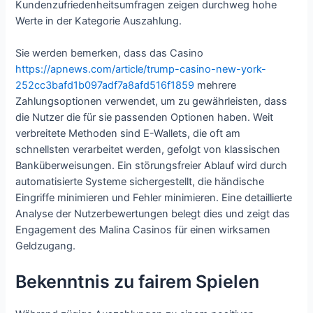
Kundenzufriedenheitsumfragen zeigen durchweg hohe
Werte in der Kategorie Auszahlung.
Sie werden bemerken, dass das Casino
https://apnews.com/article/trump-casino-new-york-
252cc3bafd1b097adf7a8afd516f1859
mehrere
Zahlungsoptionen verwendet, um zu gewährleisten, dass
die Nutzer die für sie passenden Optionen haben. Weit
verbreitete Methoden sind E-Wallets, die oft am
schnellsten verarbeitet werden, gefolgt von klassischen
Banküberweisungen. Ein störungsfreier Ablauf wird durch
automatisierte Systeme sichergestellt, die händische
Eingriffe minimieren und Fehler minimieren. Eine detaillierte
Analyse der Nutzerbewertungen belegt dies und zeigt das
Engagement des Malina Casinos für einen wirksamen
Geldzugang.
Bekenntnis zu fairem Spielen